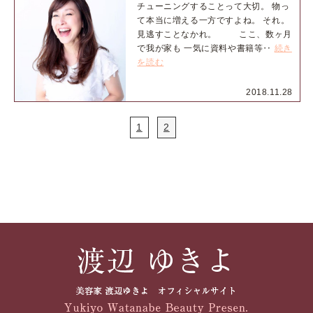
チューニングすることって大切。 物っ
て本当に増える一方ですよね。 それ。
見逃すことなかれ。 ここ、数ヶ月
で我が家も 一気に資料や書籍等‥
続き
を読む
2018.11.28
1
2