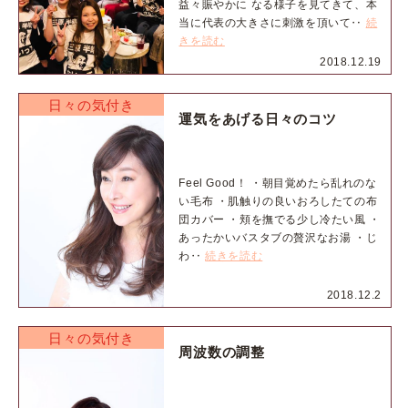
益々賑やかに なる様子を見てきて、本
当に代表の大きさに刺激を頂いて‥
続
きを読む
2018.12.19
日々の気付き
運気をあげる日々のコツ
Feel Good！ ・朝目覚めたら乱れのな
い毛布 ・肌触りの良いおろしたての布
団カバー ・頬を撫でる少し冷たい風 ・
あったかいバスタブの贅沢なお湯 ・じ
わ‥
続きを読む
2018.12.2
日々の気付き
周波数の調整