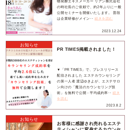
物発酵エキスメーカー リアン株式会社
の時社長のご依頼で、約2年ぶりに一般
公開セミナーを開催いたします。 普段
は企業研修がメイン‥
続きを読む
2023.12.24
お知らせ
PR TIMES掲載されました！
▼「PR TIMES」で、プレスリリース
配信されました エステカウンセリング
の第一人者 渡辺ゆきよが、エステサロ
ン向けの「魔法のカウンセリング技
術」を無料で公開 - 平均成約率‥
続き
を読む
2023.8.2
お知らせ
お客様に感謝され売れるエステ
ティシャンに変身するカウンセ