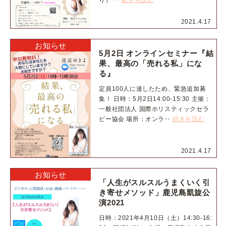
り） ‥
続きを読む
2021.4.17
お知らせ
5月2日 オンラインセミナー『結
果、最高の「売れる私」にな
る』
定員100人に達したため、緊急追加募
集！ 日時：5月2日14:00-15:30 主催：
一般社団法人 国際ホリスティックセラ
ピー協会 場所：オンラ‥
続きを読む
2021.4.17
お知らせ
「人生がスルスルうまくいく引
き寄せメソッド」鹿児島凱旋公
演2021
日時：2021年4月10日（土）14:30-16: