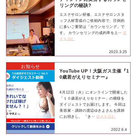
リングの秘訣?
エステサロン研修、エステサロンスタ
ッフ人材育成のご依頼内容で、圧倒的
に多いご要望は「カウンセリング」で
す。 カウンセリングの成約率を上‥
続
きを読む
2023.3.25
お知らせ
YouTube UP！大阪ガス主催『1
0歳若がえりセミナー』
4月12日（火）にオンラインで開催した
「１０歳若がえりセミナー」の模様を
ダイジェストでお届けします。 今回は
美容家・講師の渡辺ゆきよさんを講師
にお招きし、 「き‥
続きを読む
2022.6.4