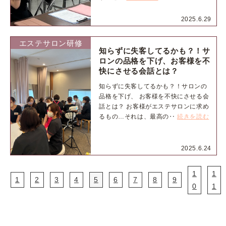
2025.6.29
エステサロン研修
知らずに失客してるかも？！サ
ロンの品格を下げ、お客様を不
快にさせる会話とは？
知らずに失客してるかも？！サロンの
品格を下げ、 お客様を不快にさせる会
話とは？ お客様がエステサロンに求め
るもの…それは、最高の‥
続きを読む
2025.6.24
1
1
1
2
3
4
5
6
7
8
9
0
1