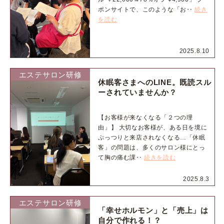
ポンサイトで、このような「お‥
続き
を読む
2025.8.10
エステサロン研修
休眠客さまへのLINE。既読スル
ーされていませんか？
【お客様が来なくなる「２つの理
由」】 大切なお客様が、ある日を境に
ぷっつりと来店されなくなる…「休眠
客」の問題は、多くのサロン様にとっ
て胸の痛む課‥
続きを読む
2025.8.3
エステサロン研修
「幸せホルモン」と「売上」は
自分で作れる！？