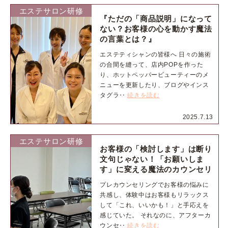
エステサロン研修
『ただの「商品説明」になって
ない？お客様の心を動かす魔法
の言葉とは？』
エステティシャンの皆様へ 日々の施術
の合間を縫って、店内POPを作った
り、ホットペッパービューティーのメ
ニューを更新したり、ブログやインス
タグラ‥
続きを読む
2025.7.13
エステサロン研修
お客様の「検討します」は断り
文句じゃない！「お願いしま
す」に変える魔法のカウンセリ
ング術。
プレカウンセリングでお客様の悩みに
共感し、体験中はお客様もリラックス
して「これ、いいかも！」と手応えを
感じていた。 それなのに、アフターカ
ウンセ‥
続きを読む