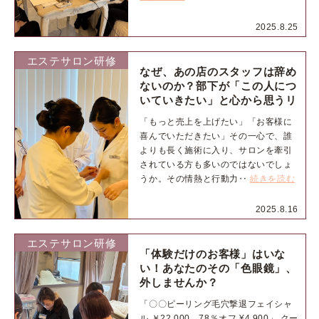
2025.8.25
エステサロン研修
なぜ、あの店のスタッフは辞め
ないのか？部下が「この人につ
いていきたい」と心から思うリ
ーダーの条件
「もっと売上を上げたい」「お客様に
喜んでいただきたい」その一心で、誰
よりも長く施術に入り、サロンを牽引
されている方も多いのではないでしょ
うか。その情熱と行動力‥
続きを読む
2025.8.16
エステサロン研修
「体験だけのお客様」はいな
い！あなたのその「色眼鏡」、
外しませんか？
「〇〇ピーリング毛穴撃退フェイシャ
ル ￥22,000→78％オフ ¥4,900」 クー