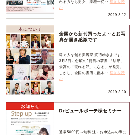
わる方なら男女、業種一切‥
続きを読
む
2019.3.12
本について
全国から新刊買ったよ～とお写
真が届き感激です
稼ぐ人を創る美容家 渡辺ゆきよです。
3月3日に念願の2冊目の著書 『結果、
最高の「売れる私」になる』が発売。
しかし、全国の書店に配本‥
続きを読
む
2019.3.10
お知らせ
Drピュールボーテ様セミナー
通常5000円→無料 注）お申込みの際に