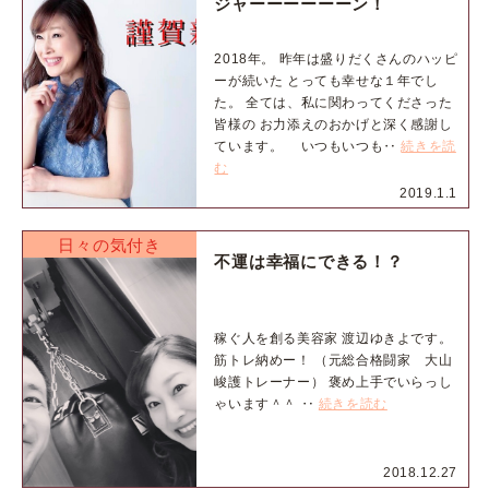
ジャーーーーーーン！
2018年。 昨年は盛りだくさんのハッピ
ーが続いた とっても幸せな１年でし
た。 全ては、私に関わってくださった
皆様の お力添えのおかげと深く感謝し
ています。 いつもいつも‥
続きを読
む
2019.1.1
日々の気付き
不運は幸福にできる！？
稼ぐ人を創る美容家 渡辺ゆきよです。
筋トレ納めー！ （元総合格闘家 大山
峻護トレーナー） 褒め上手でいらっし
ゃいます＾＾ ‥
続きを読む
2018.12.27