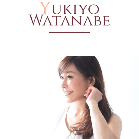
Y
ukiyo
Watanabe