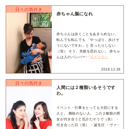
日々の気付き
赤ちゃん脳になれ
赤ちゃんは歩くことをあきらめない。
転んでも転んでも 「やっぱり、歩けそ
うにないですわ」と 言ったりしない
（笑） そう。失敗を恐れない。 赤ちゃ
んは人のパンパー‥
続きを読む
2018.12.26
日々の気付き
人間には２種類いるそうです
わ。
イベント・行事をとっても大切にする
人と。 興味のない人。 この２種類の男
女が付き合うと厄介だそうで（笑） ・
付き合った日（笑） ・誕生日 ・ヴァ‥