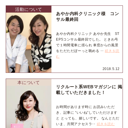
活動について
あやか内科クリニック様 コン
サル最終回
あやか内科クリニック あやか先生 ST
EP5コンサル最終回でした。 ときわ号
で１時間電車に揺られ 車窓からの風景
をただただぼーっと眺める ‥
続きを読
む
2018.5.12
本について
リクルート系WEBマガジンに 掲
載していただきました！
お時間があります時に お読みいただ
き、記事に “いいね”していただけます
と とっても、嬉しいです。 なんとただ
いま、月間アクセスラ‥
続きを読む