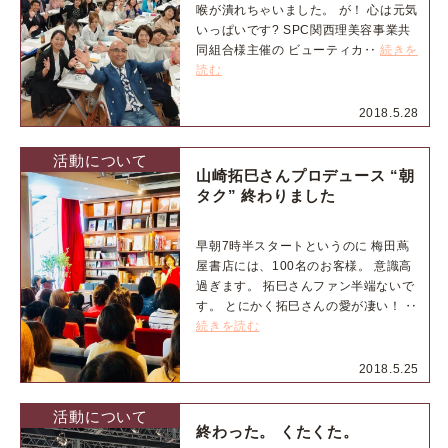
喉が潰れちゃいました。 が！ 心は元気
いっぱいです? SPC関西理美容事業共
同組合様主催の ビューティカ‥
続きを
読む
2018.5.28
活動について
山崎拓巳さんプロデュース “朝
タク” 終わりました
早朝7時半スタートというのに 梅田蔦
屋書店には、100名のお客様。 意識高
過ぎます。 拓巳さんファン半端ないで
す。 とにかく拓巳さんの愛が凄い！ ‥
続きを読む
2018.5.25
活動について
終わった。 くたくた。