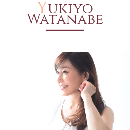
Y
ukiyo
Watanabe