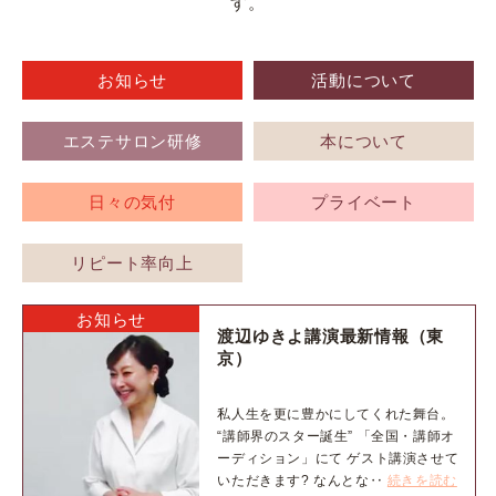
す。
お知らせ
活動について
エステサロン研修
本について
日々の気付
プライベート
リピート率向上
お知らせ
渡辺ゆきよ講演最新情報（東
京）
私人生を更に豊かにしてくれた舞台。
“講師界のスター誕生” 「全国・講師オ
ーディション」にて ゲスト講演させて
いただきます? なんとな‥
続きを読む