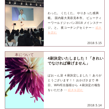
わった。 くたくた。 やりきった感満
載。 国内最大美容見本市。 ビューティ
ーワールドジャパン2018 メインステー
ジ。と。 夜コーチングセミナー‥
続き
を読む
2018.5.15
本について
4刷決定いたしました！「きれい
でなければ稼げません」
ぱお～ん涙 ４刷決定しました！ ありが
とうございます！！ おかげさまで 本
日、WAVE出版様から ４刷決定の報告
をいただき ‥
続きを読む
2018.5.14