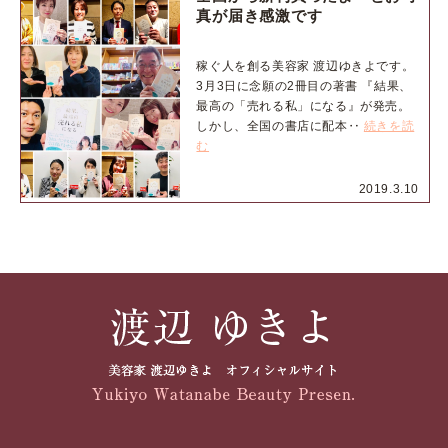
真が届き感激です
稼ぐ人を創る美容家 渡辺ゆきよです。
3月3日に念願の2冊目の著書 『結果、
最高の「売れる私」になる』が発売。
しかし、全国の書店に配本‥
続きを読
む
2019.3.10