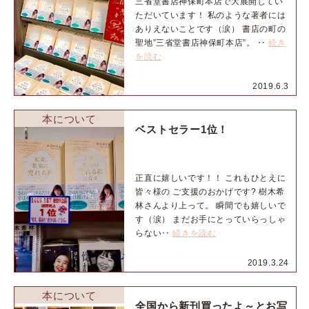
三省堂書店神保町本店で大展開してい
ただいています！ 私のような著者には
ありえないことです（涙） 書店の町の
聖地”三省堂書店神保町本店”。 ‥
続き
を読む
2019.6.3
本について
ベストセラー1位！
正直に嬉しいです！！ これもひとえに
皆々様の ご支援のおかげです? 樹木希
林さんより上って。 瞬間でも嬉しいで
す（涙） まだお手にとっていらっしゃ
らない‥
続きを読む
2019.3.24
本について
全国から新刊買ったよ～とお写