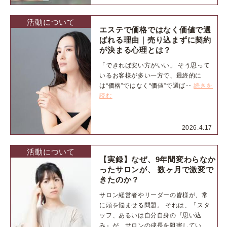
活動について
エステで価格ではなく価値で選
ばれる理由｜売り込まずに契約
が決まる心理とは？
「できれば安い方がいい」 そう思って
いるお客様が多い一方で、最終的に
は“価格”ではなく“価値”で選ば‥
続きを
読む
2026.4.17
活動について
【実録】なぜ、9年間変わらなか
ったサロンが、 数ヶ月で激変で
きたのか？
サロン経営者やリーダーの皆様が、常
に頭を悩ませる問題。 それは、「スタ
ッフ、あるいは自分自身の『思い込
み』が、サロンの成長を阻害してい