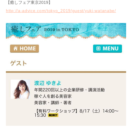
【癒しフェア東京2019】
http://a-advice.com/tokyo_2019/guest/yuki-watanabe/