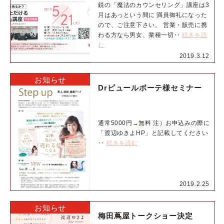
鋭の「魔法のカウンセリング」講座は3
月はあっという間に 満員御礼になった
ので、ご注意下さい。 営業・販売に携
わる方なら男女、業種一切‥
続きを読
む
2019.3.12
お知らせ
Drピュールボーテ様セミナー
通常5000円→無料 注）お申込みの際に
「渡辺ゆきよHP」と記載してください
‥
続きを読む
2019.2.25
お知らせ
梅田蔦屋トークショー決定