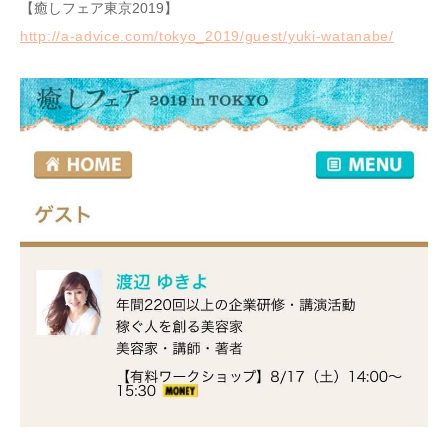
【癒しフェア東京2019】
http://a-advice.com/tokyo_2019/guest/yuki-watanabe/