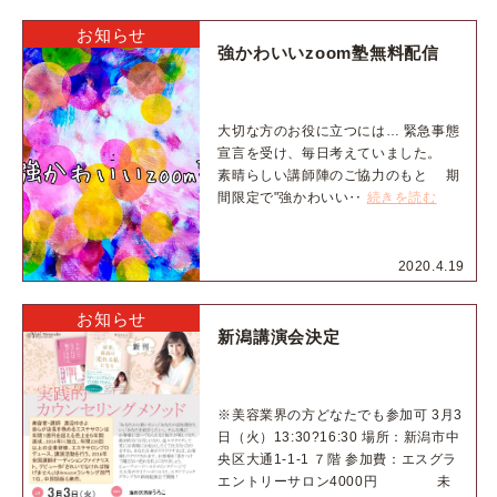
お知らせ
強かわいいzoom塾無料配信
大切な方のお役に立つには… 緊急事態
宣言を受け、毎日考えていました。
素晴らしい講師陣のご協力のもと 期
間限定で"強かわいい‥
続きを読む
2020.4.19
お知らせ
新潟講演会決定
※美容業界の方どなたでも参加可 3月3
日（火）13:30?16:30 場所：新潟市中
央区大通1-1-1 ７階 参加費：エスグラ
エントリーサロン4000円 未