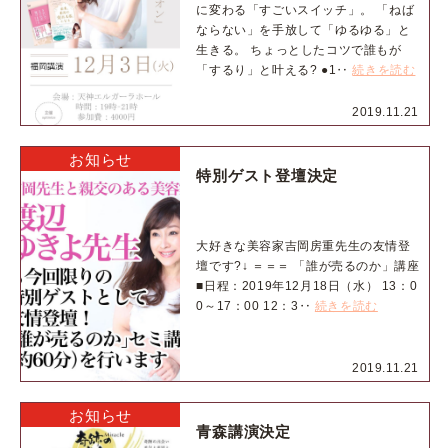
に変わる「すごいスイッチ」。 「ねば
ならない」を手放して「ゆるゆる」と
生きる。 ちょっとしたコツで誰もが
「するり」と叶える? ●1‥
続きを読む
2019.11.21
お知らせ
特別ゲスト登壇決定
大好きな美容家吉岡房重先生の友情登
壇です?↓ ＝＝＝ 「誰が売るのか」講座
■日程：2019年12月18日（水） 13：0
0～17：00 12：3‥
続きを読む
2019.11.21
お知らせ
青森講演決定