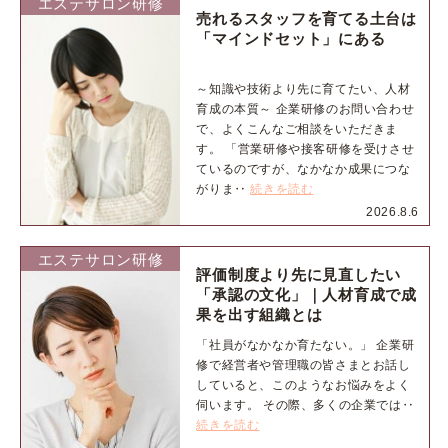
エステサロン研修
売れるスタッフを育てる土台は
「マインドセット」にある
～知識や技術より先に育てたい、人材
育成の本質～ 企業研修のお問い合わせ
で、よくこんなご相談をいただきま
す。 「営業研修や接客研修を受けさせ
ているのですが、なかなか成果につな
がりま‥
続きを読む
2026.8.6
エステサロン研修
評価制度より先に見直したい
「承認の文化」｜人材育成で成
果を出す組織とは
「社員がなかなか育たない。」 企業研
修で経営者や管理職の皆さまとお話し
していると、このようなお悩みをよく
伺います。 その際、多くの企業では‥
続きを読む