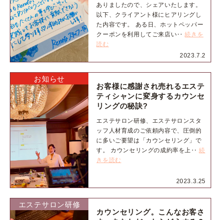
ありましたので、シェアいたします。
以下、クライアント様にヒアリングし
た内容です。 ある日、ホットペッパー
クーポンを利用してご来店い‥
続きを
読む
2023.7.2
お知らせ
お客様に感謝され売れるエステ
ティシャンに変身するカウンセ
リングの秘訣?
エステサロン研修、エステサロンスタ
ッフ人材育成のご依頼内容で、圧倒的
に多いご要望は「カウンセリング」で
す。 カウンセリングの成約率を上‥
続
きを読む
2023.3.25
エステサロン研修
カウンセリング。こんなお客さ