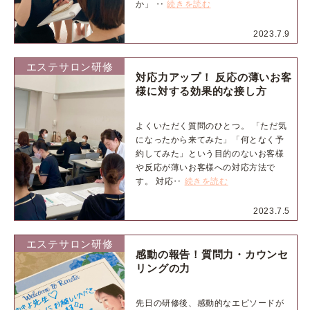
か」 ‥
続きを読む
2023.7.9
エステサロン研修
対応力アップ！ 反応の薄いお客
様に対する効果的な接し方
よくいただく質問のひとつ。 「ただ気
になったから来てみた」「何となく予
約してみた」という目的のないお客様
や反応が薄いお客様への対応方法で
す。 対応‥
続きを読む
2023.7.5
エステサロン研修
感動の報告！質問力・カウンセ
リングの力
先日の研修後、感動的なエピソードが