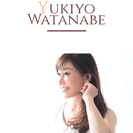
Y
ukiyo
Watanabe