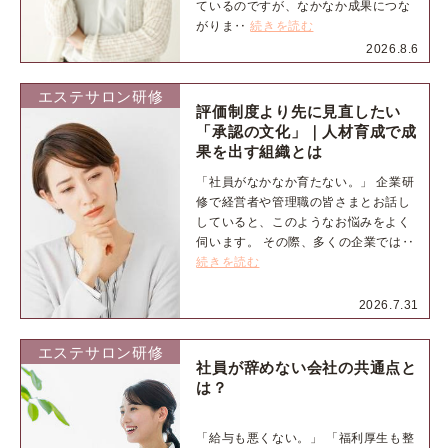
ているのですが、なかなか成果につな
がりま‥
続きを読む
2026.8.6
エステサロン研修
評価制度より先に見直したい
「承認の文化」｜人材育成で成
果を出す組織とは
「社員がなかなか育たない。」 企業研
修で経営者や管理職の皆さまとお話し
していると、このようなお悩みをよく
伺います。 その際、多くの企業では‥
続きを読む
2026.7.31
エステサロン研修
社員が辞めない会社の共通点と
は？
「給与も悪くない。」 「福利厚生も整