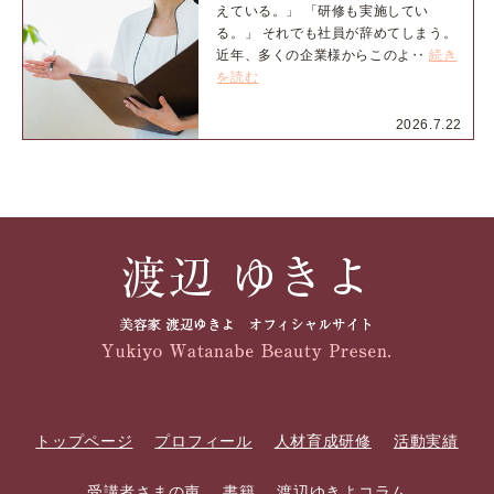
えている。」 「研修も実施してい
る。」 それでも社員が辞めてしまう。
近年、多くの企業様からこのよ‥
続き
を読む
2026.7.22
トップページ
プロフィール
人材育成研修
活動実績
受講者さまの声
書籍
渡辺ゆきよコラム