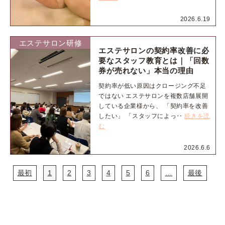
2026.6.19
エステサロン研修
エステサロンの契約率改善に必
要なスタッフ教育とは｜「回数
券が売れない」本当の理由
契約率が低い原因はクロージング不足
ではない エステサロンを複数店舗展開
している企業様から、 「契約率を改善
したい」 「スタッフによっ‥
続きを読
む
2026.6.6
最初
1
2
3
4
5
6
…
最後