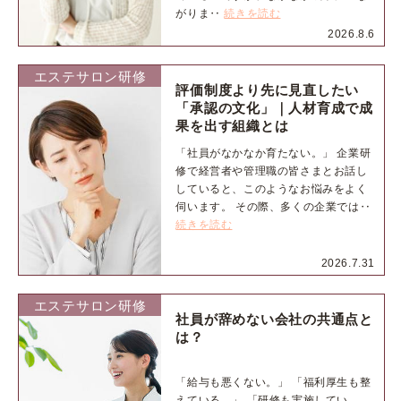
がりま‥
続きを読む
2026.8.6
エステサロン研修
評価制度より先に見直したい
「承認の文化」｜人材育成で成
果を出す組織とは
「社員がなかなか育たない。」 企業研
修で経営者や管理職の皆さまとお話し
していると、このようなお悩みをよく
伺います。 その際、多くの企業では‥
続きを読む
2026.7.31
エステサロン研修
社員が辞めない会社の共通点と
は？
「給与も悪くない。」 「福利厚生も整
えている。」 「研修も実施してい