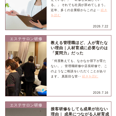
る。」 それでも社員が辞めてしまう。
近年、多くの企業様からこのよ‥
続き
を読む
2026.7.22
エステサロン研修
教える管理職ほど、人が育たな
い理由｜人材育成に必要なのは
「質問力」だった
「何度教えても、なかなか部下が育た
ない。」 管理職研修や店長研修で、こ
のようなご相談をいただくことがあり
ます。 真面目な管‥
続きを読む
2026.7.16
エステサロン研修
接客研修をしても成果が出ない
理由｜ 成果につながる人材育成