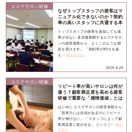
エステサロン研修
なぜトップスタッフの接客はマ
ニュアル化できないのか？契約
率の高いスタッフに共通する本
当の理由
トップスタッフの接客を真似しても成
果が出ない 多店舗展開するエステサロ
ンの経営者様から、よくこのような相
談を受けます。 「契約率が80％を超
え‥
続きを読む
2026.6.24
エステサロン研修
リピート率が高いサロンは何が
違う？顧客満足度を高める接客
研修で重要な「感情価値」とは
はじめに エステサロンの経営者様から
「技術力には自信があるのにリピート
率が伸びない」 「スタッフによって顧
客満足度に差が出る」 というご‥
続き
を読む