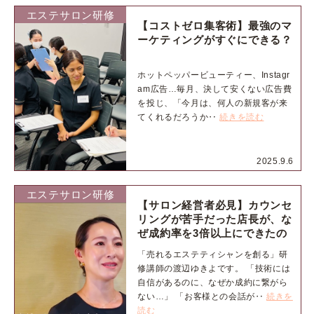
エステサロン研修
【コストゼロ集客術】最強のマ
ーケティングがすぐにできる？
ホットペッパービューティー、Instagr
am広告…毎月、決して安くない広告費
を投じ、「今月は、何人の新規客が来
てくれるだろうか‥
続きを読む
2025.9.6
エステサロン研修
【サロン経営者必見】カウンセ
リングが苦手だった店長が、な
ぜ成約率を3倍以上にできたの
か？その全てを動画で語る
「売れるエステティシャンを創る」研
修講師の渡辺ゆきよです。 「技術には
自信があるのに、なぜか成約に繋がら
ない…」 「お客様との会話が‥
続きを
読む