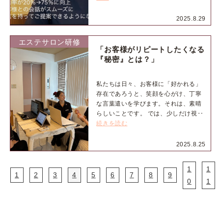
2025.8.29
エステサロン研修
「お客様がリピートしたくなる
『秘密』とは？」
私たちは日々、お客様に「好かれる」
存在であろうと、笑顔を心がけ、丁寧
な言葉遣いを学びます。それは、素晴
らしいことです。 では、少しだけ視‥
続きを読む
2025.8.25
1
1
1
2
3
4
5
6
7
8
9
0
1