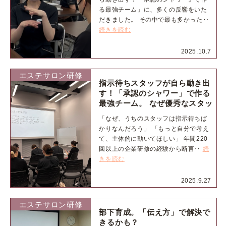
る最強チーム」に、多くの反響をいた
だきました。 その中で最も多かった‥
続きを読む
2025.10.7
エステサロン研修
指示待ちスタッフが自ら動き出
す！「承認のシャワー」で作る
最強チーム。 なぜ優秀なスタッ
フほど指示待ちになるのか？
「なぜ、うちのスタッフは指示待ちば
かりなんだろう」 「もっと自分で考え
て、主体的に動いてほしい」 年間220
回以上の企業研修の経験から断言‥
続
きを読む
2025.9.27
エステサロン研修
部下育成。「伝え方」で解決で
きるかも？